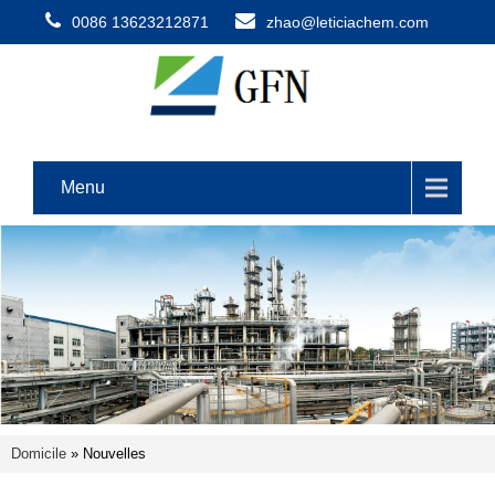
0086 13623212871
zhao@leticiachem.com
Menu
Domicile
» Nouvelles