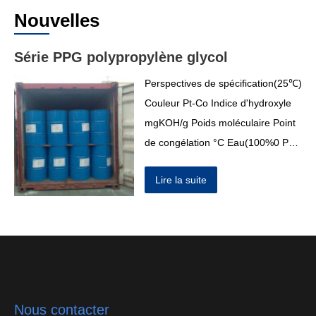
Nouvelles
Série PPG polypropylène glycol
Perspectives de spécification(25℃)
Couleur Pt-Co Indice d'hydroxyle
mgKOH/g Poids moléculaire Point
de congélation °C Eau(100%0 PH
(1% solution aqueuse) PPG-200
Lire la suite
Liquide visqueux huileux
transparent incolore ≤20 510~623
180~220 ≤0.5 ≤0.5 5.0~7.0 PPG-
400 Huileux transparent incolore…
Nous contacter