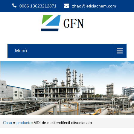
0086 13623212871
zhao@leticiachem.com
Menú
Casa
»
producto
»
MDI de metilendifenil diisocianato