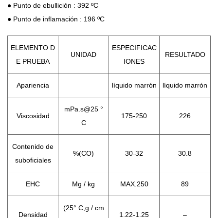
● Punto de ebullición : 392 ºC
● Punto de inflamación : 196 ºC
ELEMENTO D
ESPECIFICAC
UNIDAD
RESULTADO
E PRUEBA
IONES
Apariencia
líquido marrón
líquido marrón
mPa.s@25 °
Viscosidad
175-250
226
C
Contenido de
%(CO)
30-32
30.8
suboficiales
EHC
Mg / kg
MAX.250
89
(25° C,g / cm
Densidad
1.22-1.25
–