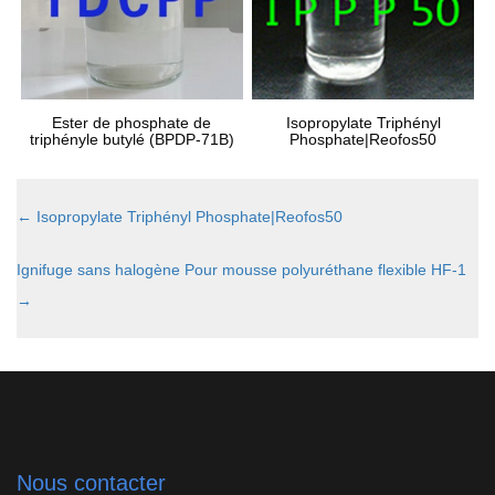
Ester de phosphate de
Isopropylate Triphényl
triphényle butylé (BPDP-71B)
Phosphate|Reofos50
←
Isopropylate Triphényl Phosphate|Reofos50
Ignifuge sans halogène Pour mousse polyuréthane flexible HF-1
→
Nous contacter