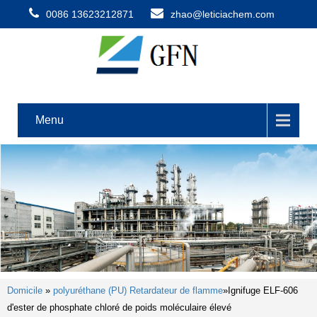
0086 13623212871
zhao@leticiachem.com
Menu
Domicile
»
polyuréthane (PU) Retardateur de flamme
»
Ignifuge ELF-606
d'ester de phosphate chloré de poids moléculaire élevé