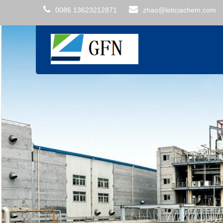
0086 13623212871
zhao@leticiachem.com