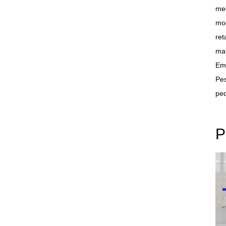
med
mod
ret
mat
Emb
Pes
pe
P