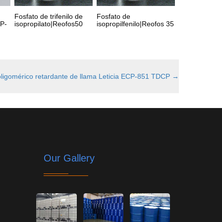
Fosfato de trifenilo de
Fosfato de
DP-
isopropilato|Reofos50
isopropilfenilo|Reofos 35
 oligomérico retardante de llama Leticia ECP-851 TDCP
→
Our Gallery