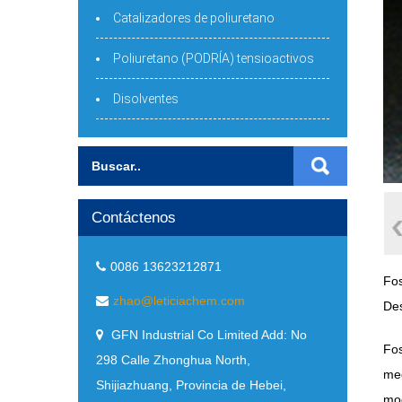
Catalizadores de poliuretano
Poliuretano (PODRÍA) tensioactivos
Disolventes
Contáctenos
0086 13623212871
Fos
zhao@leticiachem.com
Des
GFN Industrial Co Limited Add
: No
Fos
298 Calle Zhonghua North,
med
Shijiazhuang, Provincia de Hebei,
mod