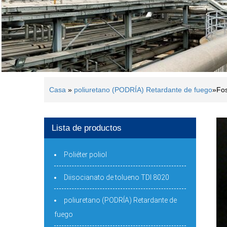
Casa
»
poliuretano (PODRÍA) Retardante de fuego
»
Fos
Lista de productos
Poliéter poliol
Diisocianato de tolueno TDI 8020
poliuretano (PODRÍA) Retardante de
fuego