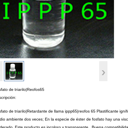
fato de triarilo|Reofos65
cripción:
fato de triarilo|Retardante de llama ippp65|reofos 65 Plastificante ign
io ambiente dos veces; En la especie de éster de fosfato hay una vis
erado. Este producto es incoloro y transparente., Buena compatibilidad,