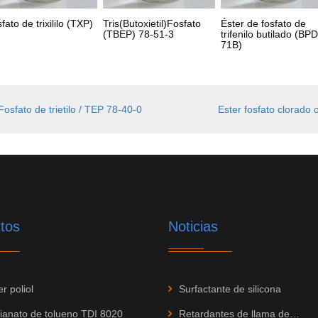
fato de trixililo (TXP)
Tris(Butoxietil)Fosfato
Éster de fosfato de
(TBEP) 78-51-3
trifenilo butilado (BP
71B)
osfato de trietilo / TEP 78-40-0
Ester fosfato clorado
tos
Noticias
er poliol
Surfactante de silicona
cianato de tolueno TDI 8020
Retardantes de llama de