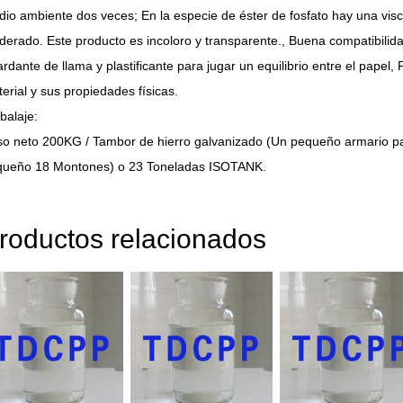
io ambiente dos veces; En la especie de éster de fosfato hay una vis
erado. Este producto es incoloro y transparente., Buena compatibilidad,
ardante de llama y plastificante para jugar un equilibrio entre el pape
erial y sus propiedades físicas.
alaje:
o neto 200KG / Tambor de hierro galvanizado (Un pequeño armario par
queño 18 Montones) o 23 Toneladas ISOTANK.
roductos relacionados