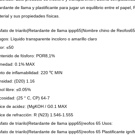
ardante de llama y plastificante para jugar un equilibrio entre el pape
erial y sus propiedades físicas.
fato de triarilo|Retardante de llama ippp65|Nombre chino de Reofos65
gos: Líquido transparente incoloro o amarillo claro
or: ≤50
tenido de fósforo: POR8,1%
medad: 0.1% MAX
to de inflamabilidad: 220 ℃ MIN
sidad: (D20) 1.16
ol libre: ≤0.05%
cosidad: (25 ° C, CP) 64-7
ice de acidez: (MgKOH / G0.1 MAX
ice de refracción: R (N23) 1.546-1.555
fato de triarilo|Retardante de llama ippp65|reofos 65 Usos:
fato de triarilo|Retardante de llama ippp65|reofos 65 Plastificante ign