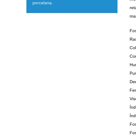
porcelana.
ret
mat
Fos
Ras
Col
Con
Hu
Pun
Den
Fen
Vis
Índ
Índ
Fos
Fos