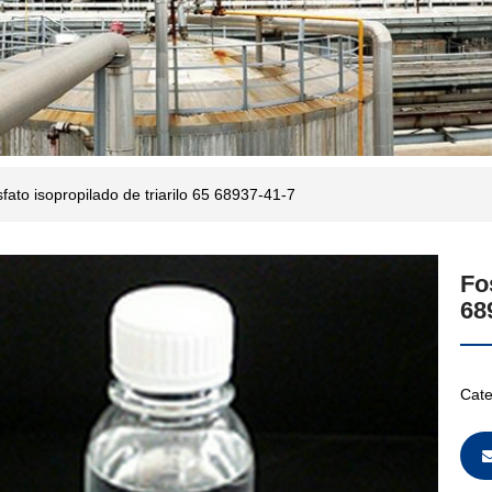
fato isopropilado de triarilo 65 68937-41-7
Fo
68
Cate