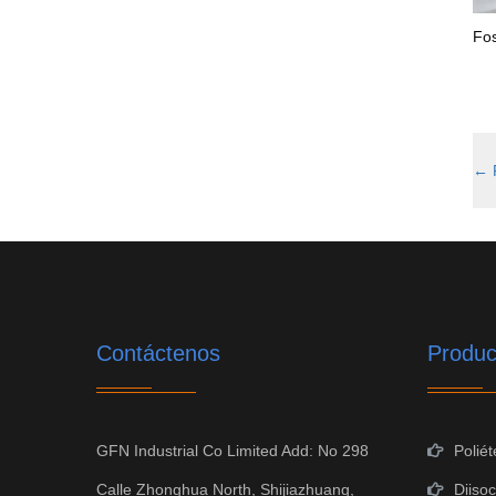
Fos
←
F
Contáctenos
Produc
GFN Industrial Co Limited Add
: No 298
Poliét
Calle Zhonghua North, Shijiazhuang,
Diiso